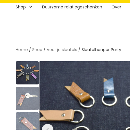
Shop
Duurzame relatiegeschenken
Over
Home
/
Shop
/
Voor je sleutels
/ Sleutelhanger Party