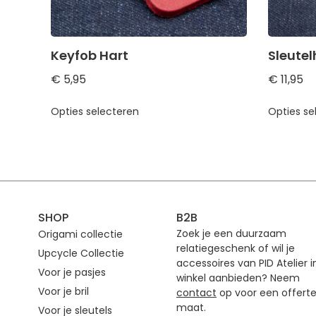
Keyfob Hart
Sleute
€
5,95
€
11,95
Opties selecteren
Opties se
SHOP
B2B
Zoek je een duurzaam
Origami collectie
relatiegeschenk of wil je
Upcycle Collectie
accessoires van PID Atelier i
Voor je pasjes
winkel aanbieden? Neem
Voor je bril
contact
op voor een offert
maat.
Voor je sleutels