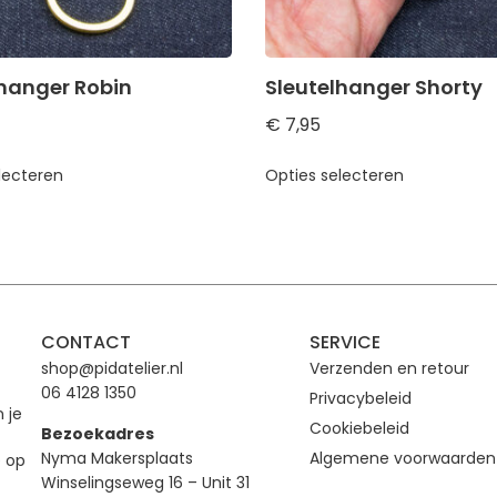
lhanger Robin
Sleutelhanger Shorty
€
7,95
lecteren
Opties selecteren
CONTACT
SERVICE
shop@pidatelier.nl
Verzenden en retour
06 4128 1350
Privacybeleid
n je
Cookiebeleid
Bezoekadres
Nyma Makersplaats
Algemene voorwaarden
e op
Winselingseweg 16 – Unit 31