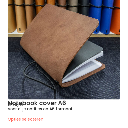
Notebook cover A6
€
24,95
Voor al je notities op A6 formaat
Opties selecteren