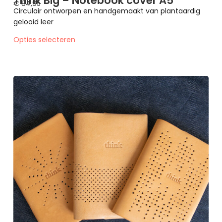
Think Big – Notebook cover A5
€
84,95
Circulair ontworpen en handgemaakt van plantaardig
gelooid leer
Opties selecteren