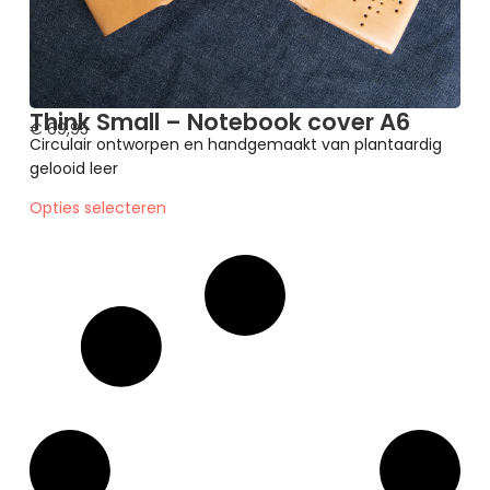
Think Small – Notebook cover A6
€
69,95
Circulair ontworpen en handgemaakt van plantaardig
gelooid leer
Opties selecteren