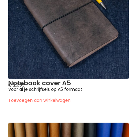
Notebook cover A5
€
29,95
Voor al je schrijfsels op A5 formaat
Toevoegen aan winkelwagen