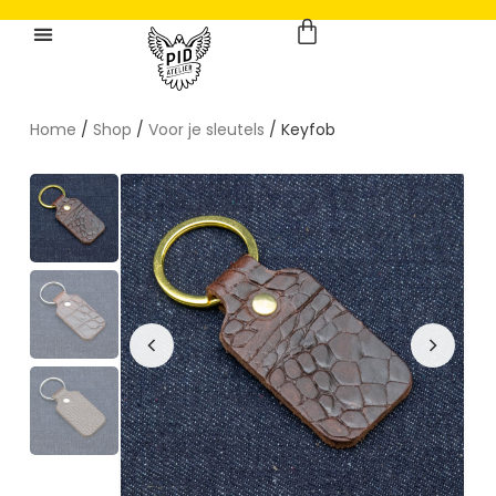
Home
/
Shop
/
Voor je sleutels
/ Keyfob