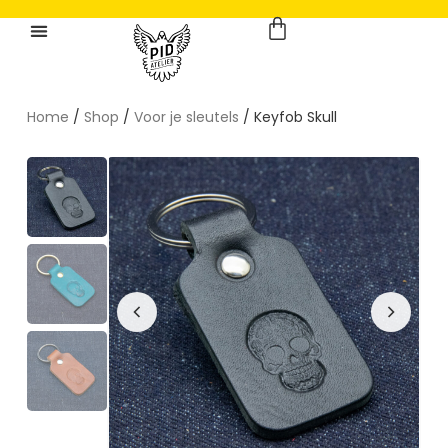
Home
/
Shop
/
Voor je sleutels
/ Keyfob Skull