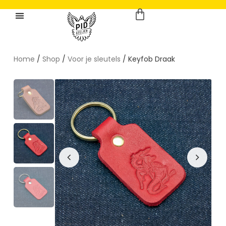
Home
/
Shop
/
Voor je sleutels
/ Keyfob Draak