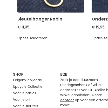
Sleutelhanger Robin
Onderze
€
11,95
€
19,95
Opties selecteren
Opties se
SHOP
B2B
Zoek je een duurzaam
Origami collectie
relatiegeschenk of wil je
Upcycle Collectie
accessoires van PID Atelier i
Voor je pasjes
winkel aanbieden? Neem
Voor je bril
contact
op voor een offert
maat.
Voor je sleutels