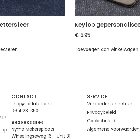
tters leer
Keyfob gepersonalise
€
5,95
lecteren
Toevoegen aan winkelwagen
CONTACT
SERVICE
shop@pidatelier.nl
Verzenden en retour
06 4128 1350
Privacybeleid
n je
Cookiebeleid
Bezoekadres
Nyma Makersplaats
Algemene voorwaarden
e op
Winselingseweg 16 – Unit 31